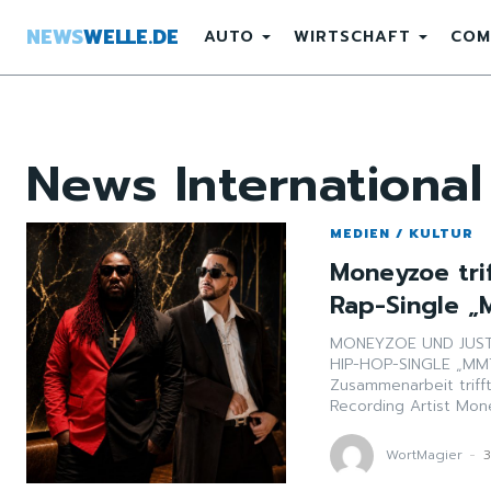
NEWS
WELLE.DE
AUTO
WIRTSCHAFT
COM
News
International
MEDIEN / KULTUR
Moneyzoe trif
Rap-Single „
MONEYZOE UND JUST
HIP-HOP-SINGLE „MMTWG 
Zusammenarbeit trifft
Recording Artist Mon
WortMagier
-
3