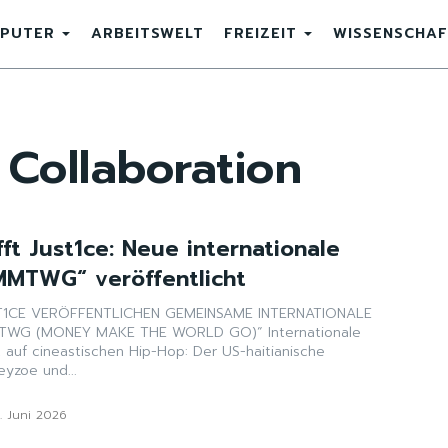
PUTER
ARBEITSWELT
FREIZEIT
WISSENSCHAF
 Collaboration
ft Just1ce: Neue internationale
MMTWG“ veröffentlicht
1CE VERÖFFENTLICHEN GEMEINSAME INTERNATIONALE
(MONEY MAKE THE WORLD GO)“ Internationale
 auf cineastischen Hip-Hop: Der US-haitianische
eyzoe und...
. Juni 2026