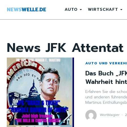
NEWS
WELLE.DE
AUTO
WIRTSCHAFT
News
JFK Attentat
AUTO UND VERKEH
Das Buch „JFK
Wahrheit hin
Erfahren Sie die sch
und anderen führende
Martinus Enthüllungsb
WortMagier
-