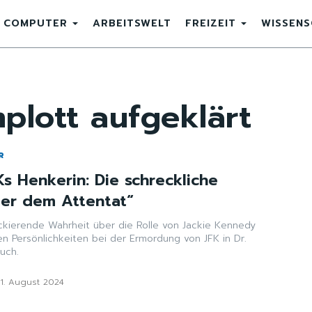
COMPUTER
ARBEITSWELT
FREIZEIT
WISSEN
plott aufgeklärt
R
s Henkerin: Die schreckliche
ter dem Attentat“
ockierende Wahrheit über die Rolle von Jackie Kennedy
n Persönlichkeiten bei der Ermordung von JFK in Dr.
uch.
21. August 2024