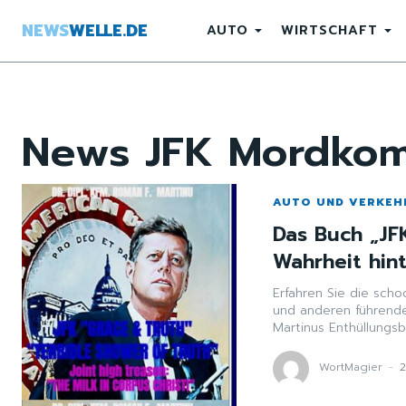
NEWS
WELLE.DE
AUTO
WIRTSCHAFT
News
JFK Mordkom
AUTO UND VERKEH
Das Buch „JFK
Wahrheit hin
Erfahren Sie die sch
und anderen führende
Martinus Enthüllungsb
WortMagier
-