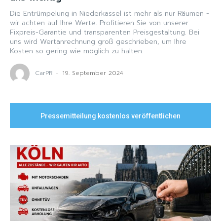
Die Entrümpelung in Niederkassel ist mehr als nur Räumen -
wir achten auf Ihre Werte. Profitieren Sie von unserer
Fixpreis-Garantie und transparenten Preisgestaltung. Bei
uns wird Wertanrechnung groß geschrieben, um Ihre
Kosten so gering wie möglich zu halten.
CarPR
-
19. September 2024
Pressemitteilung kostenlos veröffentlichen