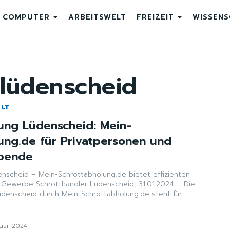
COMPUTER
ARBEITSWELT
FREIZEIT
WISSEN
-lüdenscheid
ELT
ung Lüdenscheid: Mein-
ung.de für Privatpersonen und
bende
nscheid – Mein-Schrottabholung.de bietet effizienten
nscheid, 31.01.2024 – Die
üdenscheid durch Mein-Schrottabholung.de steht für
nuar 2024