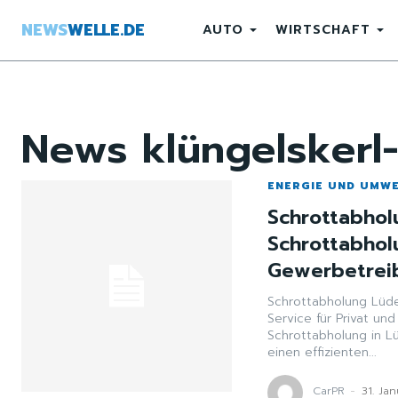
NEWS
WELLE.DE
AUTO
WIRTSCHAFT
News
klüngelskerl
ENERGIE UND UMW
Schrottabhol
Schrottabhol
Gewerbetrei
Schrottabholung Lüde
Service für Privat und Gewerbe Schrotthändler Lüde
Schrottabholung in L
einen effizienten...
CarPR
-
31. Ja