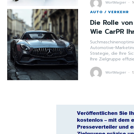
WortMagier
-
AUTO / VERKEHR
Die Rolle vo
Wie CarPR Ih
Suchmaschinenoptimie
Automotive-Marketin
Strategie, die Ihre S
Ihre Zielgruppe effizi
WortMagier
-