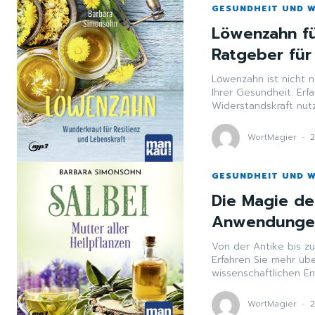
GESUNDHEIT UND 
Löwenzahn für
Ratgeber für
Löwenzahn ist nicht n
Ihrer Gesundheit. Erf
Widerstandskraft nut
WortMagier
-
2
GESUNDHEIT UND 
Die Magie des
Anwendungen
Von der Antike bis z
Erfahren Sie mehr üb
wissenschaftlichen E
WortMagier
-
2