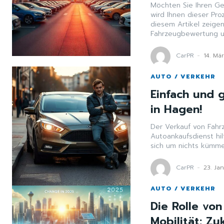
Möchten Sie Ihren Ge
wird Ihnen dieser Pro
diesem Artikel zeigen
Fahrzeugbewertung u
CarPR
-
14. Mä
AUTO / VERKEHR
Einfach und g
in Hagen!
Der Verkauf von Fahr
Autoankaufsdienst hi
sich um nichts kümme
CarPR
-
23. Ja
AUTO / VERKEHR
Die Rolle von
Mobilität: Z