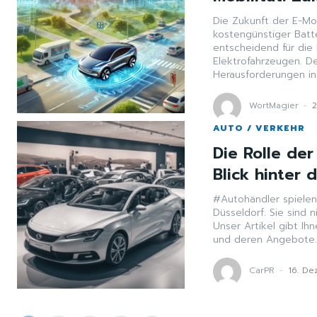
Die Zukunft der E-Mob
kostengünstiger Batt
entscheidend für die
Elektrofahrzeugen. De
Herausforderungen in
WortMagier
-
AUTO / VERKEHR
Die Rolle der
Blick hinter 
#Autohändler spielen
Düsseldorf. Sie sind 
Unser Artikel gibt Ih
und deren Angebote
CarPR
-
16. D