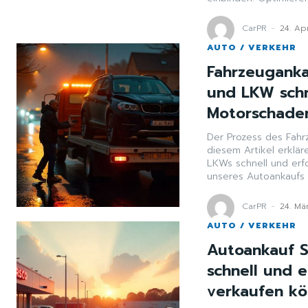
CarPR
-
24. Ap
AUTO / VERKEHR
Fahrzeuganka
und LKW schn
Motorschaden
Der Prozess des Fahr
diesem Artikel erklär
LKWs schnell und erf
unseres Autoankaufs f
CarPR
-
24. Mä
AUTO / VERKEHR
Autoankauf S
schnell und 
verkaufen k