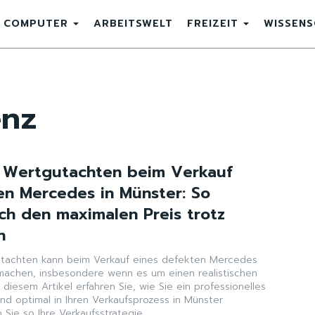
COMPUTER
ARBEITSWELT
FREIZEIT
WISSEN
nz
n Wertgutachten beim Verkauf
en Mercedes in Münster: So
ich den maximalen Preis trotz
n
gutachten kann beim Verkauf eines defekten Mercedes
machen, insbesondere wenn es um einen realistischen
 diesem Artikel erfahren Sie, wie Sie ein professionelles
nd optimal in Ihren Verkaufsprozess in Münster
 Sie so Ihre Verkaufsstrategie.