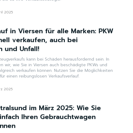
ril 2025
uf in Viersen für alle Marken: PKW
ell verkaufen, auch bei
 und Unfall!
zeugverkaufs kann bei Schäden herausfordernd sein. In
en wir, wie Sie in Viersen auch beschädigte PKWs und
olgreich verkaufen können. Nutzen Sie die Möglichkeiten
ür einen reibungslosen Verkaufsverlauf.
rz 2025
tralsund im März 2025: Wie Sie
einfach Ihren Gebrauchtwagen
önnen