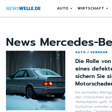
NEWS
WELLE.DE
AUTO
WIRTSCHAFT
News
Mercedes-Be
AUTO / VERKEHR
Die Rolle vo
eines defekt
sichern Sie s
Motorschade
Ein wertvolles Wert
den Unterschied aus
Verkaufspreis geht. In
Gutachten einholen u
einbinden. Optimieren