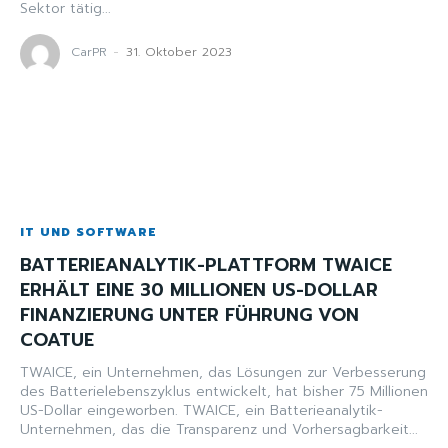
Sektor tätig...
CarPR
-
31. Oktober 2023
IT UND SOFTWARE
BATTERIEANALYTIK-PLATTFORM TWAICE
ERHÄLT EINE 30 MILLIONEN US-DOLLAR
FINANZIERUNG UNTER FÜHRUNG VON
COATUE
TWAICE, ein Unternehmen, das Lösungen zur Verbesserung
des Batterielebenszyklus entwickelt, hat bisher 75 Millionen
US-Dollar eingeworben. TWAICE, ein Batterieanalytik-
Unternehmen, das die Transparenz und Vorhersagbarkeit...