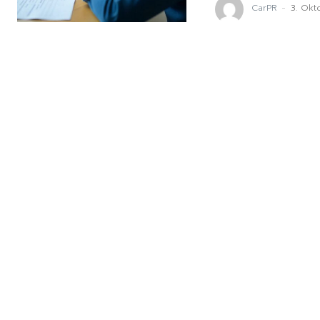
CarPR
-
3. Okt