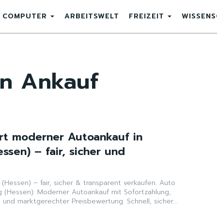
COMPUTER
ARBEITSWELT
FREIZEIT
WISSEN
n Ankauf
ert moderner Autoankauf in
ssen) – fair, sicher und
(Hessen) – fair, sicher & transparent verkaufen. Auto
rg (Hessen): Moderner Autoankauf mit Sofortzahlung,
und marktgerechter Preisbewertung. Schnell, sicher...