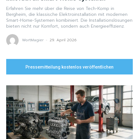
Erfahren Sie mehr über die Reise von Tech-Komp in
Bergheim, die klassische Elektroinstallation mit modernen
Smart-Home-Systemen kombiniert. Die Installationslösungen
bieten nicht nur Komfort, sondern auch Energieeffizienz.
WortMagier
-
29. April 2026
Pressemitteilung kostenlos veröffentlichen