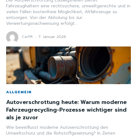
Die Autoverschrottung Ludwigshafen bietet
Fahrzeughaltern eine rechtssichere, umweltgerechte und in
vielen Fällen kostenfreie Möglichkeit, Altfahrzeuge zu
entsorgen. Von der Abholung bis zur
Verwertungsnachweisung erfolgt...
CarPR
-
7. Januar 2026
ALLGEMEIN
Autoverschrottung heute: Warum moderne
Fahrzeugrecycling-Prozesse wichtiger sind
als je zuvor
Wie beeinflusst moderne Autoverschrottung den
Umweltschutz und die Rohstoffgewinnung? In Zeiten