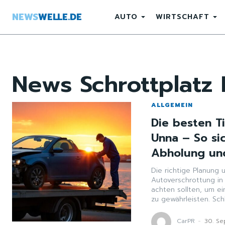
NEWS
WELLE.DE
AUTO
WIRTSCHAFT
News
Schrottplatz
ALLGEMEIN
Die besten T
Unna – So sic
Abholung und
Die richtige Planung 
Autoverschrottung in 
achten sollten, um e
zu gewährleisten. Schl
CarPR
-
30. S