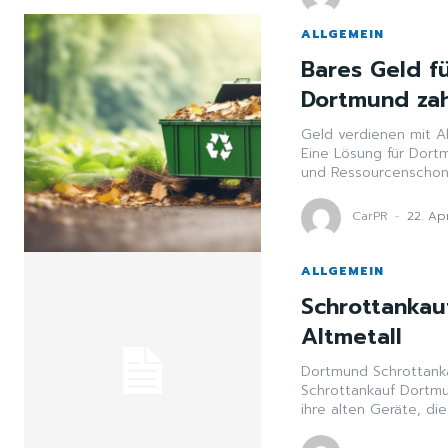
ALLGEMEIN
Bares Geld fü
Dortmund zah
Geld verdienen mit Al
Eine Lösung für Dortmunds Schrottabfall 
und Ressourcenschonu
CarPR
-
22. Ap
ALLGEMEIN
Schrottankau
Altmetall
Dortmund Schrottankau
Schrottankauf Dortm
ihre alten Geräte, die