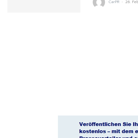
CarPR
-
26. Fe