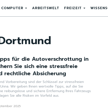
COMPUTER
ARBEITSWELT
FREIZEIT
WISSEN
 Dortmund
ipps für die Autoverschrottung in
hern Sie sich eine stressfreie
 rechtliche Absicherung
und Vorbereitung sind der Schlüssel zur stressfreien
Unna. Wir geben Ihnen wertvolle Tipps, auf die Sie
ine reibungslose und sichere Entfernung Ihres Fahrzeugs
agen Sie alle Risiken im Vorfeld aus.
eptember 2025