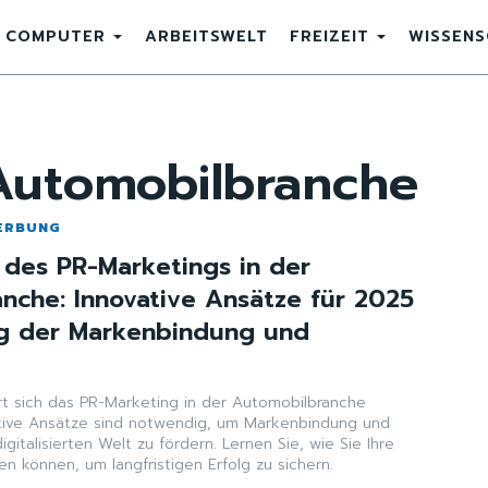
COMPUTER
ARBEITSWELT
FREIZEIT
WISSEN
Automobilbranche
ERBUNG
n des PR-Marketings in der
nche: Innovative Ansätze für 2025
ng der Markenbindung und
rt sich das PR-Marketing in der Automobilbranche
tive Ansätze sind notwendig, um Markenbindung und
digitalisierten Welt zu fördern. Lernen Sie, wie Sie Ihre
n können, um langfristigen Erfolg zu sichern.