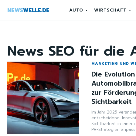
NEWS
WELLE.DE
AUTO
WIRTSCHAFT
News
SEO für die 
MARKETING UND W
Die Evolutio
Automobilbra
zur Förderu
Sichtbarkeit
Im Jahr 2025 verände
entscheidend. Innova
Sichtbarkeit in einer 
PR-Strategien anpasse