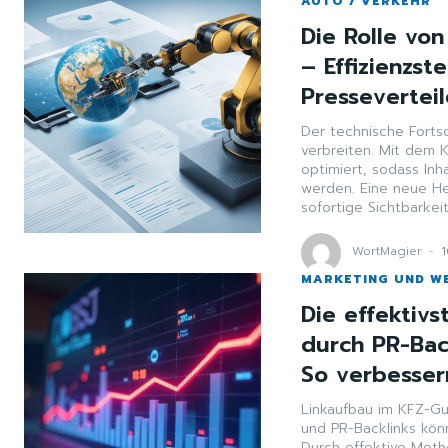
AUTO / VERKEHR
Die Rolle vo
– Effizienzst
Pressevertei
Der technische Fortsc
verbreiten. Mit dem 
optimiert, sodass Inh
werden. Eine neue He
sofortige Sichtbarkeit
WortMagier
-
MARKETING UND W
Die effektiv
durch PR-Bac
So verbessern
Linkaufbau im KFZ-Gu
und PR-Backlinks kön
Durch effektive Metho