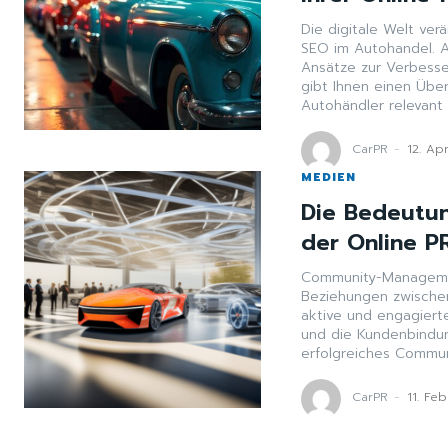
Die digitale Welt ver
SEO im Autohandel. A
Ansätze zur Verbesse
gibt Ihnen einen Übe
Autohändler relevant 
CarPR
-
12. Ap
MEDIEN
Die Bedeutu
der Online P
Community-Management
Beziehungen zwischen
aktive und engagiert
und die Kundenbindun
erfolgreiches Commu
CarPR
-
11. Fe