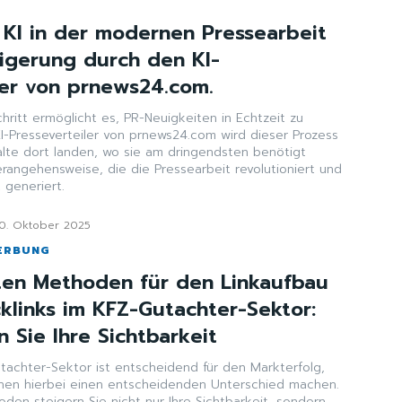
n KI in der modernen Pressearbeit
eigerung durch den KI-
ler von prnews24.com.
hritt ermöglicht es, PR-Neuigkeiten in Echtzeit zu
KI-Presseverteiler von prnews24.com wird dieser Prozess
alte dort landen, wo sie am dringendsten benötigt
rangehensweise, die die Pressearbeit revolutioniert und
 generiert.
10. Oktober 2025
ERBUNG
sten Methoden für den Linkaufbau
klinks im KFZ-Gutachter-Sektor:
 Sie Ihre Sichtbarkeit
tachter-Sektor ist entscheidend für den Markterfolg,
nen hierbei einen entscheidenden Unterschied machen.
den steigern Sie nicht nur Ihre Sichtbarkeit, sondern