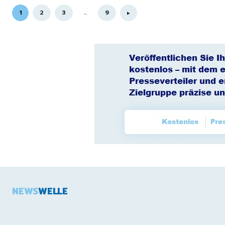
1
2
3
...
9
NEWS
WELLE