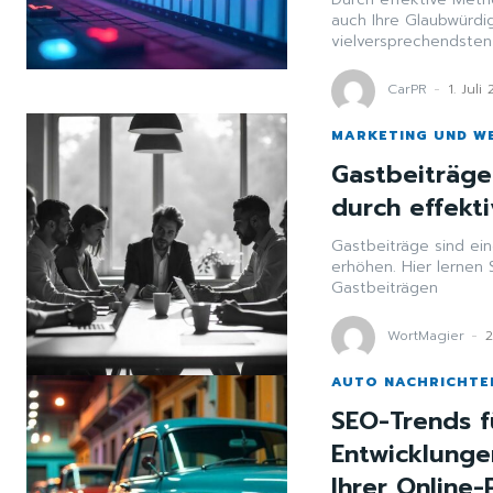
auch Ihre Glaubwürdig
vielversprechendsten 
CarPR
-
1. Juli
MARKETING UND W
Gastbeiträge
durch effekti
Gastbeiträge sind ein
erhöhen. Hier lernen 
Gastbeiträgen
WortMagier
-
2
AUTO NACHRICHTE
SEO-Trends f
Entwicklunge
Ihrer Online-