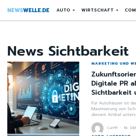
NEWS
WELLE.DE
AUTO
WIRTSCHAFT
COM
News
Sichtbarkeit
MARKETING UND W
Zukunftsorie
Digitale PR a
Sichtbarkeit
Für Autohäuser ist di
Maximierung von Sicht
diesem Artikel unter
CarPR
-
16. Ok