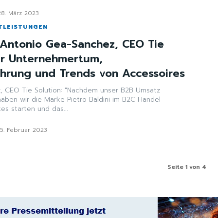
28. März 2023
TLEISTUNGEN
 Antonio Gea-Sanchez, CEO Tie
er Unternehmertum,
ührung und Trends von Accessoires
, CEO Tie Solution: "Nachdem unser B2B Umsatz
aben wir die Marke Pietro Baldini im B2C Handel
nerprobtes starten und das...
15. Februar 2023
Seite 1 von 4