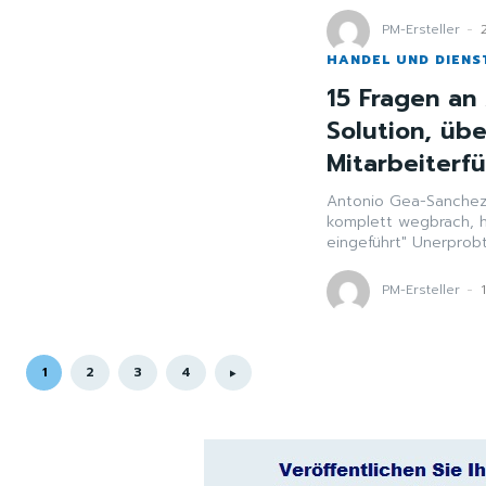
PM-Ersteller
-
HANDEL UND DIENS
15 Fragen an
Solution, üb
Mitarbeiterf
Antonio Gea-Sanchez
komplett wegbrach, h
eingeführt" U
PM-Ersteller
-
1
2
3
4