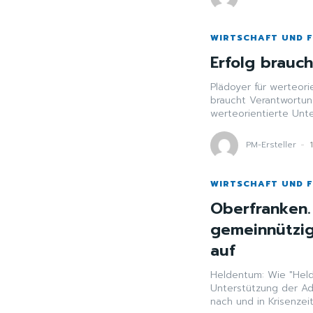
WIRTSCHAFT UND 
Erfolg brauc
Plädoyer für werteorien
braucht Verantwortun
werteorientierte Unt
PM-Ersteller
-
WIRTSCHAFT UND 
Oberfranken.
gemeinnützig
auf
Heldentum: Wie "Held
Unterstützung der Adalbert-Raps-Stift
nach und in Krisenzeit