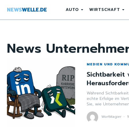
NEWS
WELLE.DE
AUTO
WIRTSCHAFT
News
Unternehme
MEDIEN UND KOMM
Sichtbarkeit 
Herausforde
Während Sichtbarkeit 
echte Erfolge im Vert
Sie, wie Unternehmen
WortMagier
-
1