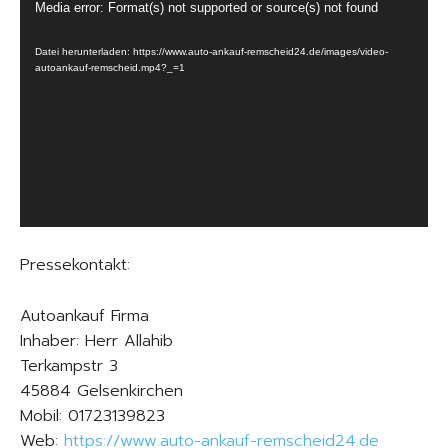
V
Media error: Format(s) not supported or source(s) not found
i
Datei herunterladen: https://www.auto-ankauf-remscheid24.de/images/video-
d
autoankauf-remscheid.mp4?_=1
e
o
-
P
l
a
y
e
Pressekontakt:
r
Autoankauf Firma
Inhaber: Herr Allahib
Terkampstr 3
45884 Gelsenkirchen
Mobil: 01723139823
Web:
https://www.auto-ankauf-remscheid24.de