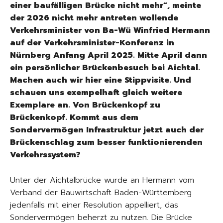
einer baufälligen Brücke nicht mehr“, meinte
der 2026 nicht mehr antreten wollende
Verkehrsminister von Ba-Wü Winfried Hermann
auf der Verkehrsminister-Konferenz in
Nürnberg Anfang April 2025. Mitte April dann
ein persönlicher Brückenbesuch bei Aichtal.
Machen auch wir hier eine Stippvisite. Und
schauen uns exempelhaft gleich weitere
Exemplare an. Von Brückenkopf zu
Brückenkopf. Kommt aus dem
Sondervermögen Infrastruktur jetzt auch der
Brückenschlag zum besser funktionierenden
Verkehrssystem?
Unter der Aichtalbrücke wurde an Hermann vom
Verband der Bauwirtschaft Baden-Württemberg
jedenfalls mit einer Resolution appelliert, das
Sondervermögen beherzt zu nutzen. Die Brücke