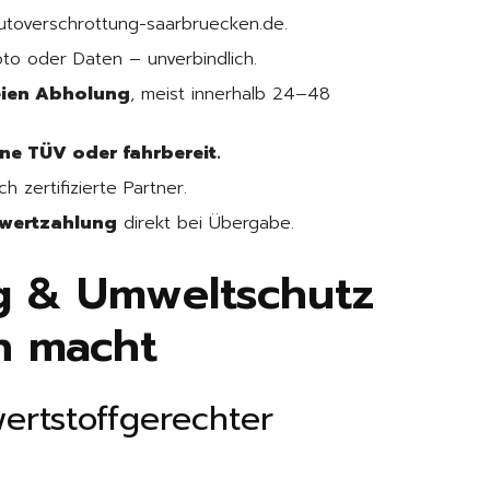
toverschrottung-saarbruecken.de.
to oder Daten – unverbindlich.
eien Abholung
, meist innerhalb 24–48
e TÜV oder fahrbereit.
h zertifizierte Partner.
twertzahlung
direkt bei Übergabe.
g & Umweltschutz
n macht
ertstoffgerechter