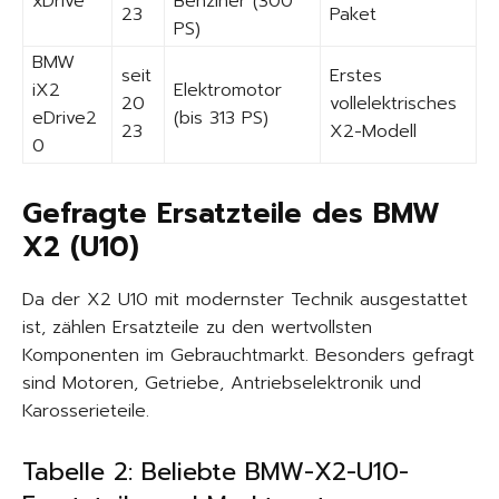
xDrive
Benziner (300
23
Paket
PS)
BMW
seit
Erstes
iX2
Elektromotor
20
vollelektrisches
eDrive2
(bis 313 PS)
23
X2-Modell
0
Gefragte Ersatzteile des BMW
X2 (U10)
Da der X2 U10 mit modernster Technik ausgestattet
ist, zählen Ersatzteile zu den wertvollsten
Komponenten im Gebrauchtmarkt. Besonders gefragt
sind Motoren, Getriebe, Antriebselektronik und
Karosserieteile.
Tabelle 2: Beliebte BMW-X2-U10-