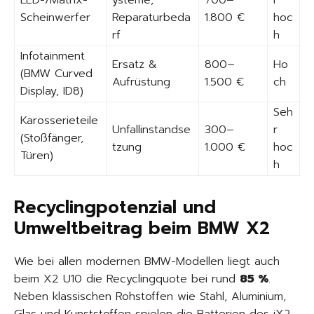
LED-/Matrix-
ysteme,
700–
r
Scheinwerfer
Reparaturbeda
1.800 €
hoc
rf
h
Infotainment
Ersatz &
800–
Ho
(BMW Curved
Aufrüstung
1.500 €
ch
Display, ID8)
Seh
Karosserieteile
Unfallinstandse
300–
r
(Stoßfänger,
tzung
1.000 €
hoc
Türen)
h
Recyclingpotenzial und
Umweltbeitrag beim BMW X2
Wie bei allen modernen BMW-Modellen liegt auch
beim X2 U10 die Recyclingquote bei rund
85 %
.
Neben klassischen Rohstoffen wie Stahl, Aluminium,