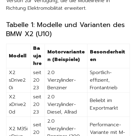
Version zur Verfügung, die die Modellreihe in
Richtung Elektromobilität erweitert.
Tabelle 1: Modelle und Varianten des
BMW X2 (U10)
Ba
Motorvariante
Besonderheit
Modell
uja
n (Beispiele)
en
hre
X2
seit
2.0
Sportlich-
sDrive2
20
Vierzylinder-
effizient,
0i
23
Benziner
Frontantrieb
X2
seit
2.0
Beliebt im
xDrive2
20
Vierzylinder-
Exportmarkt
0d
23
Diesel, Allrad
2.0
seit
Performance-
X2 M35i
Vierzylinder-
20
Variante mit M-