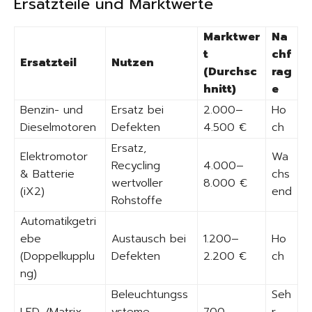
Ersatzteile und Marktwerte
Marktwer
Na
t
chf
Ersatzteil
Nutzen
(Durchsc
rag
hnitt)
e
Benzin- und
Ersatz bei
2.000–
Ho
Dieselmotoren
Defekten
4.500 €
ch
Ersatz,
Elektromotor
Wa
Recycling
4.000–
& Batterie
chs
wertvoller
8.000 €
(iX2)
end
Rohstoffe
Automatikgetri
ebe
Austausch bei
1.200–
Ho
(Doppelkupplu
Defekten
2.200 €
ch
ng)
Beleuchtungss
Seh