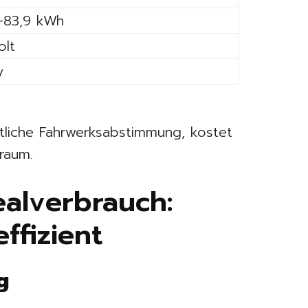
–83,9 kWh
olt
v
rtliche Fahrwerksabstimmung, kostet
raum.
ealverbrauch:
effizient
g