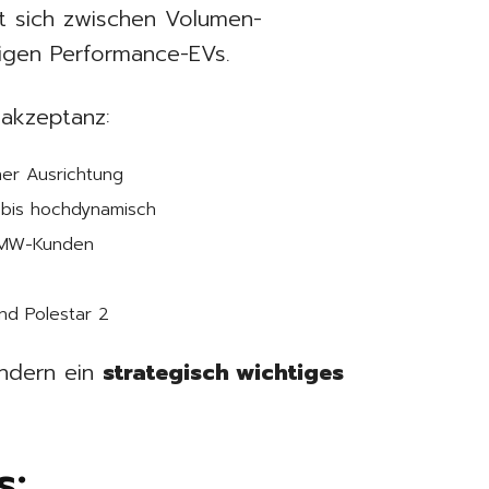
ert sich zwischen Volumen-
igen Performance-EVs.
takzeptanz:
her Ausrichtung
t bis hochdynamisch
BMW-Kunden
nd Polestar 2
ondern ein
strategisch wichtiges
s: