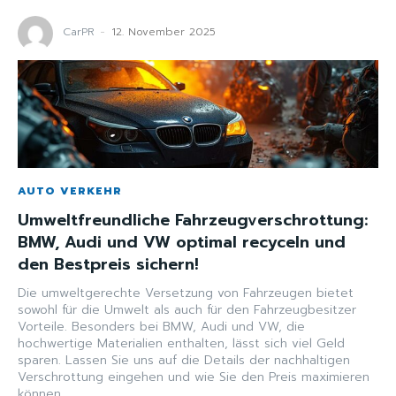
CarPR
-
12. November 2025
AUTO VERKEHR
Umweltfreundliche Fahrzeugverschrottung:
BMW, Audi und VW optimal recyceln und
den Bestpreis sichern!
Die umweltgerechte Versetzung von Fahrzeugen bietet
sowohl für die Umwelt als auch für den Fahrzeugbesitzer
Vorteile. Besonders bei BMW, Audi und VW, die
hochwertige Materialien enthalten, lässt sich viel Geld
sparen. Lassen Sie uns auf die Details der nachhaltigen
Verschrottung eingehen und wie Sie den Preis maximieren
können.