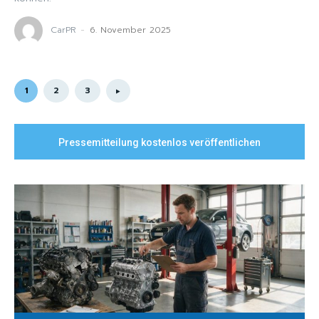
CarPR
-
6. November 2025
1
2
3
Pressemitteilung kostenlos veröffentlichen