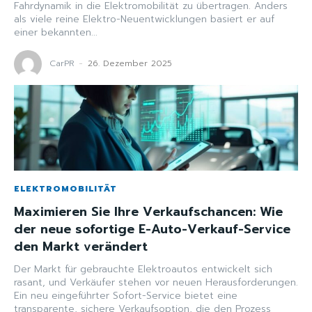
Fahrdynamik in die Elektromobilität zu übertragen. Anders
als viele reine Elektro-Neuentwicklungen basiert er auf
einer bekannten...
CarPR
-
26. Dezember 2025
ELEKTROMOBILITÄT
Maximieren Sie Ihre Verkaufschancen: Wie
der neue sofortige E-Auto-Verkauf-Service
den Markt verändert
Der Markt für gebrauchte Elektroautos entwickelt sich
rasant, und Verkäufer stehen vor neuen Herausforderungen.
Ein neu eingeführter Sofort-Service bietet eine
transparente, sichere Verkaufsoption, die den Prozess