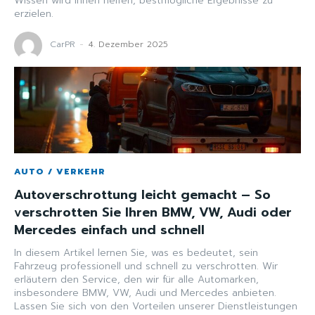
Wissen wird Ihnen helfen, bestmögliche Ergebnisse zu
erzielen.
CarPR
-
4. Dezember 2025
AUTO / VERKEHR
Autoverschrottung leicht gemacht – So
verschrotten Sie Ihren BMW, VW, Audi oder
Mercedes einfach und schnell
In diesem Artikel lernen Sie, was es bedeutet, sein
Fahrzeug professionell und schnell zu verschrotten. Wir
erläutern den Service, den wir für alle Automarken,
insbesondere BMW, VW, Audi und Mercedes anbieten.
Lassen Sie sich von den Vorteilen unserer Dienstleistungen