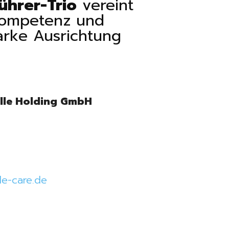
ührer-Trio
vereint
kompetenz und
tarke Ausrichtung
elle Holding GmbH
le-care.de