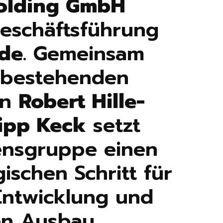
Holding GmbH
Geschäftsführung
hde
. Gemeinsam
 bestehenden
rn
Robert Hille-
ipp Keck
setzt
ensgruppe einen
ischen Schritt für
Entwicklung und
en Ausbau.