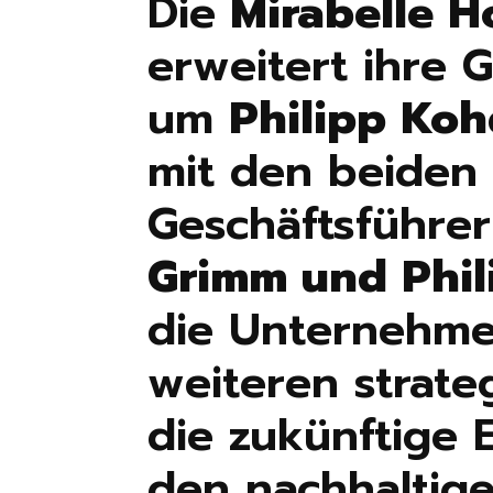
Die
Mirabelle 
erweitert ihre 
um
Philipp Ko
mit den beiden
Geschäftsführe
Grimm und Phil
die Unternehm
weiteren strateg
die zukünftige 
den nachhaltig