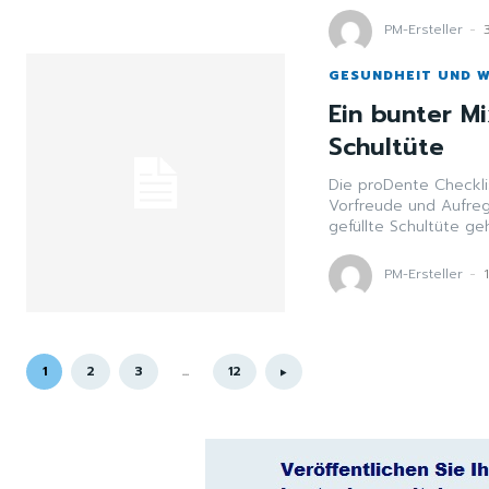
PM-Ersteller
-
GESUNDHEIT UND 
Ein bunter Mi
Schultüte
Die proDente Checklis
Vorfreude und Aufreg
gefüllte Schultüte gehö
PM-Ersteller
-
1
2
3
...
12