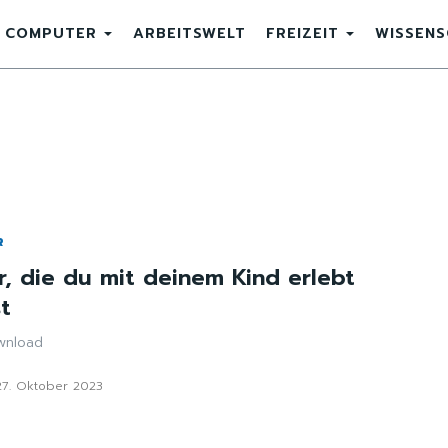
COMPUTER
ARBEITSWELT
FREIZEIT
WISSEN
R
, die du mit deinem Kind erlebt
st
wnload
27. Oktober 2023