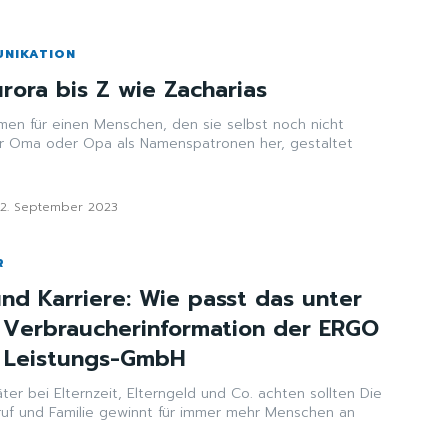
UNIKATION
rora bis Z wie Zacharias
men für einen Menschen, den sie selbst noch nicht
er Oma oder Opa als Namenspatronen her, gestaltet
12. September 2023
R
und Karriere: Wie passt das unter
 Verbraucherinformation der ERGO
z Leistungs-GmbH
r bei Elternzeit, Elterngeld und Co. achten sollten Die
ruf und Familie gewinnt für immer mehr Menschen an