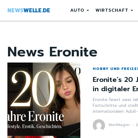
NEWS
WELLE.DE
AUTO
WIRTSCHAFT
News
Eronite
HOBBY UND FREIZE
Eronite’s 20 
in digitaler 
Eronite feiert zwei J
Fortschritte und stell
internationalen Adult
WortMagier
-
2