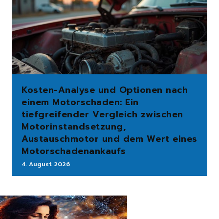
Kosten-Analyse und Optionen nach
einem Motorschaden: Ein
tiefgreifender Vergleich zwischen
Motorinstandsetzung,
Austauschmotor und dem Wert eines
Motorschadenankaufs
4. August 2026