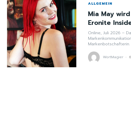
ALLGEMEIN
Mia May wird 
Eronite Insid
Online, Juli 2026 – D
Markenkommunikation 
Markenbotschafterin. 
WortMagier
-
6