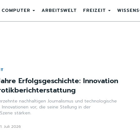
COMPUTER
ARBEITSWELT
FREIZEIT
WISSEN
IT
Jahre Erfolgsgeschichte: Innovation
Erotikberichterstattung
ahrzehnte nachhaltigen Journalismus und technologische
t Innovationen vor, die seine Stellung in der
-Szene stärken.
1. Juli 2026