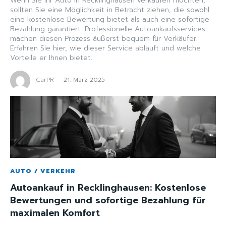
Wenn Sie Ihr Auto in Recklinghausen verkaufen möchten,
sollten Sie eine Möglichkeit in Betracht ziehen, die sowohl
eine kostenlose Bewertung bietet als auch eine sofortige
Bezahlung garantiert. Professionelle Autoankaufsservices
machen diesen Prozess äußerst bequem für Verkäufer.
Erfahren Sie hier, wie dieser Service abläuft und welche
Vorteile er Ihnen bietet.
CarPR
-
21. März 2025
AUTO / VERKEHR
Autoankauf in Recklinghausen: Kostenlose
Bewertungen und sofortige Bezahlung für
maximalen Komfort