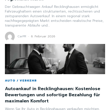
Der Gebrauchtwagen Ankauf Recklinghausen ermöglicht
Fahrzeughaltern einen strukturierten, rechtssicheren und
zeitsparenden Autoverkauf. In einem regional stark
nachfragegeprägten Markt entscheiden realistische Preise,
transparente Abläufe und...
CarPR
-
6. Februar 2026
AUTO / VERKEHR
Autoankauf in Recklinghausen: Kostenlose
Bewertungen und sofortige Bezahlung für
maximalen Komfort
Wenn Sie Ihr Auto in Recklinghausen verkaufen möchten,